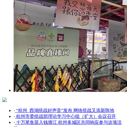
·
“杭州_西湖统战好声音”发布 网络统战又添新阵地
·
杭州市委统战部理论学习中心组（扩大）会议召开
·
十万尾鱼苗入钱塘江 杭州多城区共同响应参与这项活