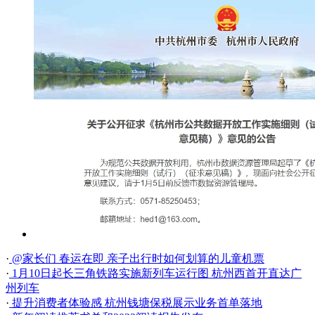
·
@家长们 春运在即 亲子出行时如何划算的儿童机票
·
1月10日起长三角铁路实施新列车运行图 杭州西首开直达广
州列车
·
提升消费者体验感 杭州钱塘保税展示业务首单落地