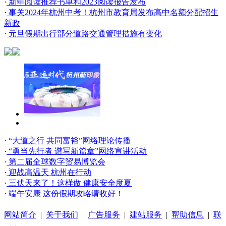
·
新年阅读推荐书单和2023阅读报告发布
·
事关2024年杭州中考！杭州市教育局发布高中名额分配招生
新政
·
元旦假期出行部分道路交通管理措施有变化
·
“大道之行 共同富裕”网络理论传播
·
“勇当先行者 谱写新篇章”网络宣讲活动
·
第二届全球数字贸易博览会
·
迎战高温天 杭州在行动
·
三伏天来了！这样做 健康安全度夏
·
端午安康 这份假期攻略请收好！
网站简介
|
关于我们
|
广告服务
|
建站服务
|
帮助信息
|
联