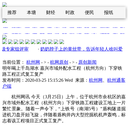
推荐
本塘
财经
时政
便民
报纸
首
杭网
休
房
汽
图
宽
娱
旅
科
家
公
消费
新
论
|
|
|
|
|
|
|
|
|
|
|
|
|
|
页
原创
闲
产
车
库
频
乐
游
技
居
交
头条
闻
坛
家组评审
·
奶奶脖子上的黄丝带，告诉年轻人啥叫爱
·
杭
当前位置：
杭州网
- > -
杭网原创
- > -
原创新闻
明年喝上千岛湖水 嘉兴市域外配水工程（杭州方向）下穿铁
路工程正式复工复产
发布时间：2020-03-25 15:15:26 Wed 来源：
杭州网
、
杭州通客
户端
杭州网讯 今天（3月25日）上午，位于杭州市余杭区的嘉
兴市域外配水工程（杭州方向）下穿铁路工程建设工地上一片
繁忙景象。随着一声令下，“上铁号（南湖5号）”盾构隧道掘
进机刀盘开始飞旋，伴随着盾构井内大型挖掘机机声轰鸣，标
志着该工程项目正式复工复产。