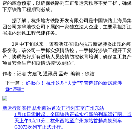
密的应急预案，以确保铁路列车正常运营秩序不受干扰，确保
下穿铁路工程期到必成。
据了解，杭州地方铁路开发有限公司是中国铁路上海局集
团公司东华地铁公司下属的一家独立法人企业，主要承担浙江
省境内涉铁工程代建任务。
2月中下旬以来，随着浙江省境内抗击新冠肺炎出现的积
极变化，该公司一手抓实疫情防控，一手抓好涉铁工程开工复
产，协调做好所有进场人员疫情防控教育培训，确保复工复产
项目安全生产和疫情防控“双到位”。
作者：记者 方建飞 通讯员 孟奇 编辑：徐洁
下一篇：
好揪心！ 杭州这对“夫妻”辛苦造好的新房或涉
嫌“违建”
新运行图实行 杭州西站首次开行列车至广州东站
1月10日零时起，全国铁路正式实行新的列车运行图。当
天上午9点11分，杭州西站至广州东站首趟高铁列车
G3073次列车正式开行。