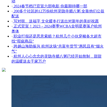
动
·
​2024春节档已官宣六部电影 你最期待哪一部
·
200多个社区的12万份杭州灵隐寺腊八粥 全靠他们公益
配送
·
写对联、送福字 文化暖冬行送出对新年的美好祝愿
·
正式官宣！2023－2024赛季WCBA全明星赛落户杭州
奥体
·
职业打假还是恶意索赔？杭州几个小伙穿梭各大超市
找“瑕疵商品”
·
跨越山海助振兴 杭州这场“共富年货节”惠民且有“烟火
气”
·
杭州人心心念念的灵隐寺腊八粥已经开始熬制，甜甜
的温暖送去千家万户