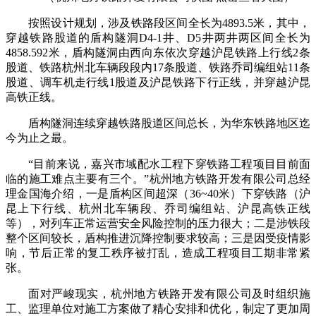
按照设计规划，涉及铁路段区间全长为4893.5米，其中，
穿越铁路股道的盾构隧洞D4-1井、D5井两井两区间全长为
4858.592米，盾构隧洞由西向东依次穿越沪昆铁路上行线2条
股道、铁路杭州北车辆段段内17条股道、铁路乔司编组站11条
股道、调车机走行线1股道及沪昆铁路下行正线，并穿越沪昆
高铁正线。
盾构隧洞连续穿越铁路股道区间总长，为华东铁路地区迄
今为止之最。
“目前来说，嘉兴市域配水工程下穿铁路工程项目目前面
临的施工难点主要有三个。”杭州地方铁路开发有限公司总经
理金国海介绍，一是盾构区间超深（36~40米）下穿铁路（沪
昆上下行线、杭州北车辆段、乔司编组站、沪昆高铁正线
等），对列车正常运营安全风险控制的压力很大；二是涉铁段
整个区间较长，盾构推进沉降控制要求较高；三是因受疫情影
响，节后正常的复工秩序被打乱，造成工程项目工期非常紧
张。
面对严峻现实，杭州地方铁路开发有限公司及时组织施
工、监理单位对施工方案做了精心安排和优化，制定了更加周