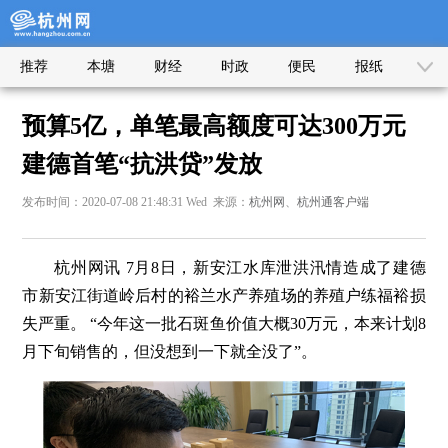
推荐
本塘
财经
时政
便民
报纸
预算5亿，单笔最高额度可达300万元
建德首笔“抗洪贷”发放
发布时间：2020-07-08 21:48:31 Wed 来源：
杭州网
、
杭州通客户端
杭州网讯 7月8日，新安江水库泄洪汛情造成了建德
市新安江街道岭后村的裕兰水产养殖场的养殖户练福裕损
失严重。 “今年这一批石斑鱼价值大概30万元，本来计划8
月下旬销售的，但没想到一下就全没了”。