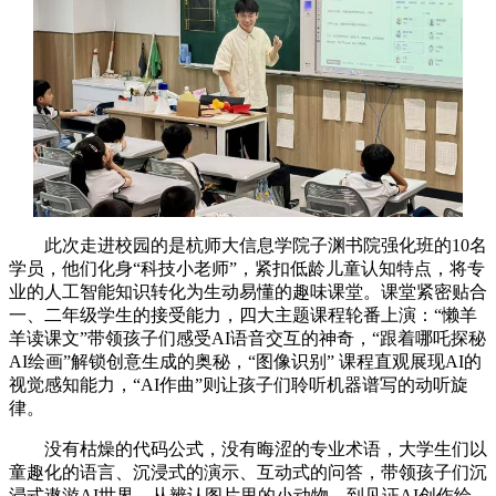
此次走进校园的是杭师大信息学院子渊书院强化班的10名
学员，他们化身“科技小老师”，紧扣低龄儿童认知特点，将专
业的人工智能知识转化为生动易懂的趣味课堂。课堂紧密贴合
一、二年级学生的接受能力，四大主题课程轮番上演：“懒羊
羊读课文”带领孩子们感受AI语音交互的神奇，“跟着哪吒探秘
AI绘画”解锁创意生成的奥秘，“图像识别” 课程直观展现AI的
视觉感知能力，“AI作曲”则让孩子们聆听机器谱写的动听旋
律。
没有枯燥的代码公式，没有晦涩的专业术语，大学生们以
童趣化的语言、沉浸式的演示、互动式的问答，带领孩子们沉
浸式遨游AI世界。从辨认图片里的小动物，到见证AI创作绘