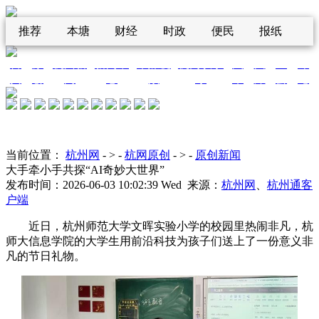
推荐
本塘
财经
时政
便民
报纸
首
原
杭州新
新闻中
华媒视
杭网议事
汽
图
区
评
|
|
|
|
|
|
|
|
|
页
创
闻
心
频
厅
车
库
县
论
当前位置：
杭州网
- > -
杭网原创
- > -
原创新闻
大手牵小手共探“AI奇妙大世界”
发布时间：2026-06-03 10:02:39 Wed 来源：
杭州网
、
杭州通客
户端
近日，杭州师范大学文晖实验小学的校园里热闹非凡，杭
师大信息学院的大学生用前沿科技为孩子们送上了一份意义非
凡的节日礼物。