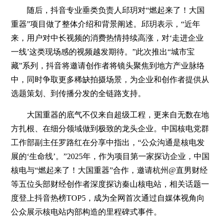
随后，抖音专业垂类负责人邱玥对“燃起来了！大国
重器”项目做了整体介绍和背景阐述。邱玥表示，“近年
来，用户对中长视频的消费热情持续高涨，对‘走进企业
一线’这类现场感的视频越发期待。”此次推出“城市宝
藏”系列，抖音将邀请创作者将镜头聚焦到地方产业脉络
中，同时争取更多稀缺拍摄场景，为企业和创作者提供从
选题策划、到传播分发的全链路支持。
大国重器的底气不仅来自超级工程，更来自无数在地
方扎根、在细分领域做到极致的龙头企业。中国核电党群
工作部副主任罗路红在分享中指出，“公众沟通是核电发
展的‘生命线’。”2025年，作为项目第一家探访企业，中国
核电与“燃起来了！大国重器”合作，邀请杭州@直男财经
等五位头部财经创作者深度探访秦山核电站，相关话题一
度登上抖音热榜TOP5，成为全网首次通过自媒体视角向
公众展示核电站内部构造的里程碑式事件。