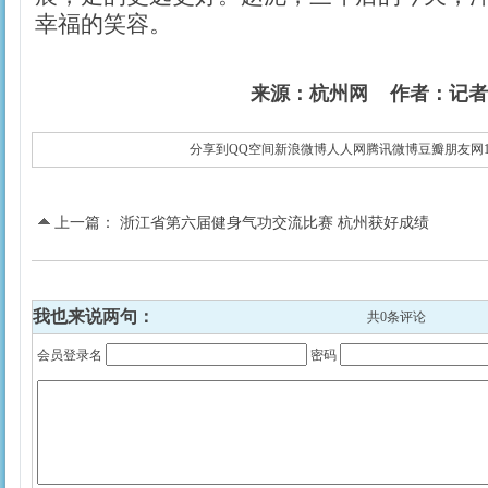
幸福的笑容。
来源：杭州网 作者：记
分享到
QQ空间
新浪微博
人人网
腾讯微博
豆瓣
朋友网
上一篇：
浙江省第六届健身气功交流比赛 杭州获好成绩
我也来说两句：
共
0
条评论
会员登录名
密码